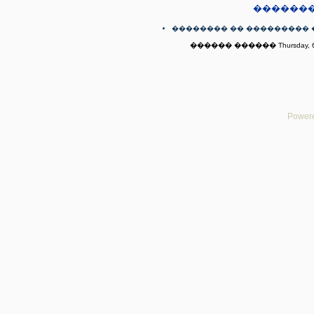
������
�������� �� ��������� 
������ ������ Thursday, 6t
Powere