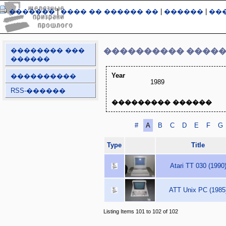
�������
|
���� �� ������ ��
|
������
|
��
�������� ���
���������� ����
������
Year
����������
1989
RSS-������
��������� ������
#
A
B
C
D
E
F
G
Type
Title
Atari TT 030 (1990
ATT Unix PC (1985
Listing Items 101 to 102 of 102