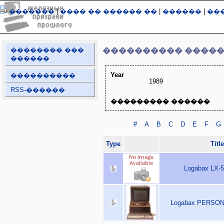
�������
|
���� �� ������ ��
|
������
|
��
�������� ���
���������� ����
������
Year
����������
1989
RSS-������
��������� ������
#
A
B
C
D
E
F
G
Type
Title
Logabax LX-5
Logabax PERSONA