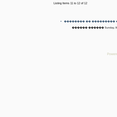
Listing Items 11 to 12 of 12
�������� �� ��������� 
������ ������ Sunday, 9th
Powere