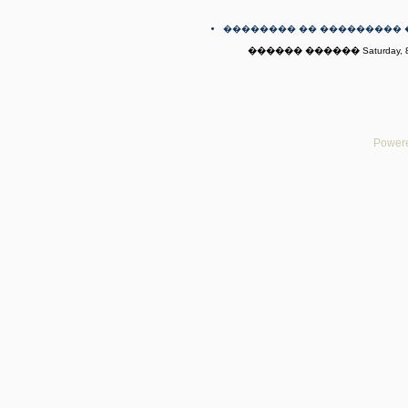
�������� �� ��������� 
������ ������ Saturday, 8t
Powere