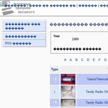
�������
|
���� �� ������ ��
|
������
|
��
�������� ���
���������� ����
������
Year
����������
1989
RSS-������
��������� ������
#
A
B
C
D
E
F
G
Type
Talent/Telemat
Tandy Radio Sh
Tandy Radio Sh