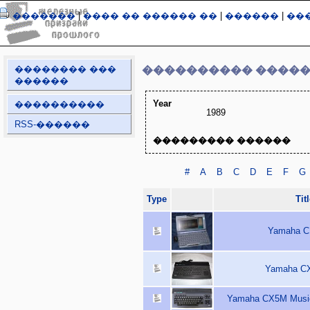
�������
|
���� �� ������ ��
|
������
|
��
�������� ���
���������� ����
������
Year
����������
1989
RSS-������
��������� ������
#
A
B
C
D
E
F
G
Type
Tit
Yamaha C1
Yamaha CX
Yamaha CX5M Music