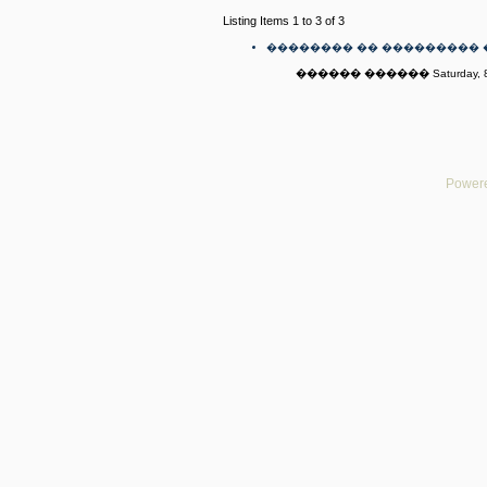
Listing Items 1 to 3 of 3
�������� �� ��������� 
������ ������ Saturday, 8t
Powere