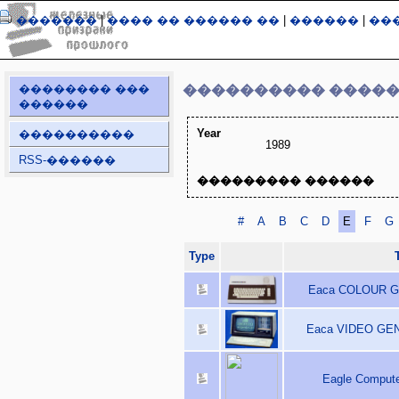
�������
|
���� �� ������ ��
|
������
|
��
�������� ���
���������� ����
������
Year
����������
1989
RSS-������
��������� ������
#
A
B
C
D
E
F
G
Type
T
Eaca COLOUR GE
Eaca VIDEO GENIE
Eagle Compute