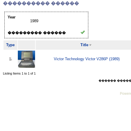
���������� ������
Year
1989
��������� ������
Type
Title
Victor Technology Victor V286P (1989)
Listing Items 1 to 1 of 1
������ ������ Su
Powere