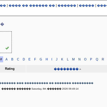
��
|
���� �� ������ ��
|
������
|
�����
|
���
��
#
A
B
C
D
E
F
G
H
I
J
K
L
M
N
O
P
Q
R
Rating
��������
������� ��� ���������� �� ������� ���������
������ ������ Saturday, 8th ������ 2026 09:49:14