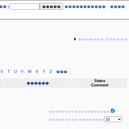
��
|
�����������
����
������� ������
S
T
U
V
W
X
Y
Z
���
Status
������
Comment
�������� �����������
������� �� ��������