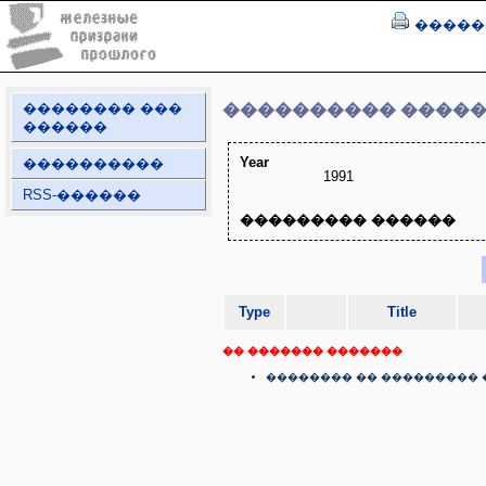
�����
�������� ���
���������� ����
������
Year
����������
1991
RSS-������
��������� ������
Type
Title
�� ������� �������
�������� �� ��������� 