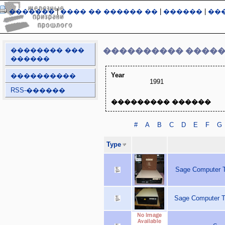
�������
|
���� �� ������ ��
|
������
|
��
�������� ���
���������� ����
������
Year
����������
1991
RSS-������
��������� ������
#
A
B
C
D
E
F
G
Type
Sage Computer T
Sage Computer T