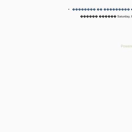
�������� �� ��������� 
������ ������ Saturday, 8t
Powere