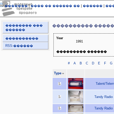
�������
|
���� �� ������ ��
|
������
|
��
�������� ���
���������� ����
������
Year
����������
1991
RSS-������
��������� ������
#
A
B
C
D
E
F
G
Type
Talent/Tele
Tandy Radio
Tandy Radio