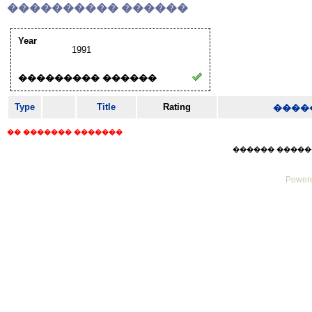
���������� ������
Year
1991
��������� ������
Type
Title
Rating
����
�� ������� �������
������ ������ Thu
Powere