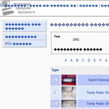
�������
|
���� �� ������ ��
|
������
|
��
�������� ���
���������� ����
������
Year
����������
1991
RSS-������
��������� ������
#
A
B
C
D
E
F
G
Type
Talent/Telemat
Tandy Radio Sh
Tandy Radio Sh