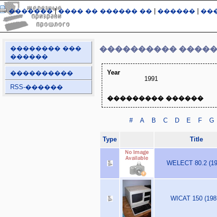
�������
|
���� �� ������ ��
|
������
|
��
�������� ���
���������� ����
������
Year
����������
1991
RSS-������
��������� ������
#
A
B
C
D
E
F
G
Type
Title
WELECT 80.2 (19
WICAT 150 (198