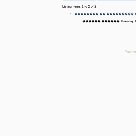
Listing Items 1 to 2 of 2
�������� �� ��������� 
������ ������ Thursday, 6t
Powere