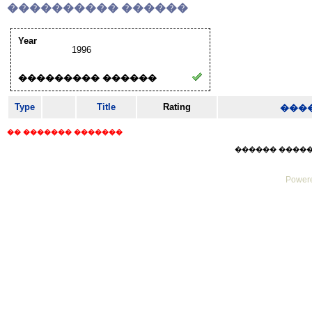
���������� ������
Year
1996
��������� ������
Type
Title
Rating
���
�� ������� �������
������ ������ Su
Powere