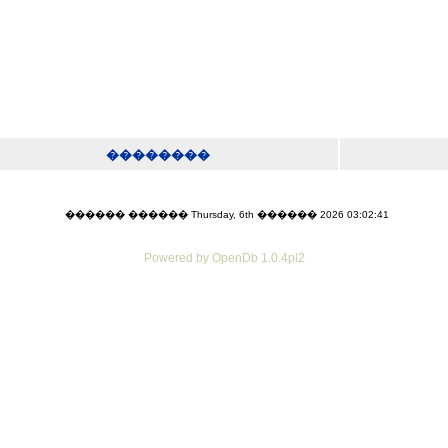
��������
������ ������ Thursday, 6th ������ 2026 03:02:41
Powered by OpenDb 1.0.4pl2