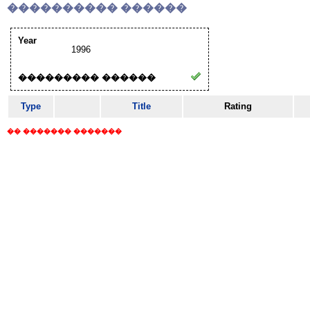
���������� ������
Year
1996
��������� ������
Type
Title
Rating
�� ������� �������