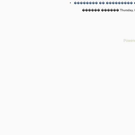
�������� �� ��������� 
������ ������ Thursday, 6t
Powere