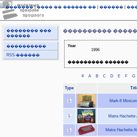
�������
|
���� �� ������ ��
|
������
|
��
�������� ���
���������� ����
������
Year
����������
1996
RSS-������
��������� ������
#
A
B
C
D
E
F
G
Type
Titl
Mark-8 Minicom
Matra Hachette
Matra Hachette A