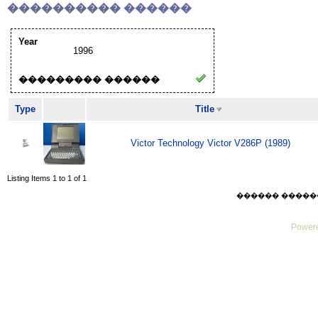
���������� ������
Year
1996
��������� ������
Type
Title
Victor Technology Victor V286P (1989)
Listing Items 1 to 1 of 1
������ ������ Thu
Powere