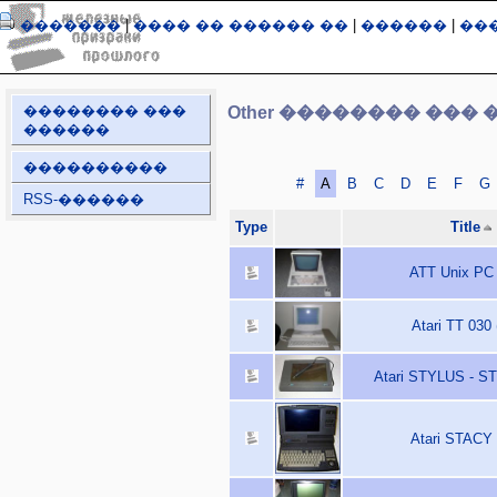
�������
|
���� �� ������ ��
|
������
|
��
�������� ���
Other �������� ��� 
������
����������
#
A
B
C
D
E
F
G
RSS-������
Type
Title
ATT Unix PC 
Atari TT 030 
Atari STYLUS - ST
Atari STACY 