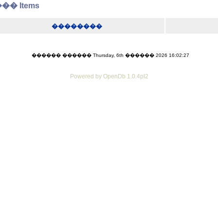
� Items
��������
������ ������ Thursday, 6th ������ 2026 16:02:27
Powered by OpenDb 1.0.4pl2