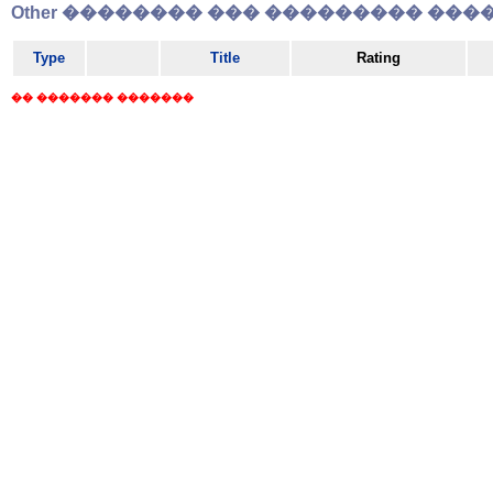
Other �������� ��� ��������� �����
Type
Title
Rating
�� ������� �������