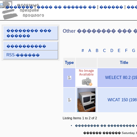
�������
|
���� �� ������ ��
|
������
|
��
�������� ���
Other �������� ��� 
������
����������
#
A
B
C
D
E
F
G
RSS-������
Type
Title
WELECT 80.2 (19
WICAT 150 (198
Listing Items 1 to 2 of 2
�������� �� ��������� 
������ ������ Saturday, 8t