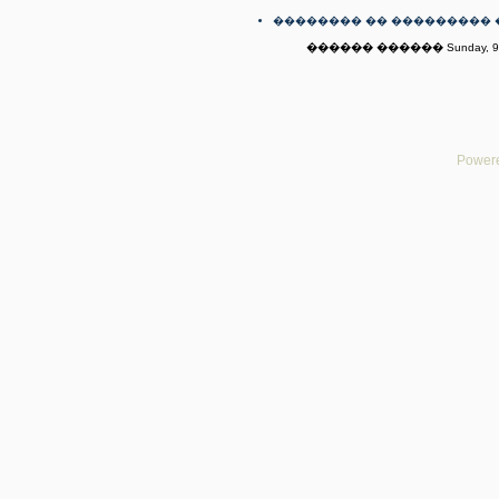
�������� �� ��������� 
������ ������ Sunday, 9th
Powere