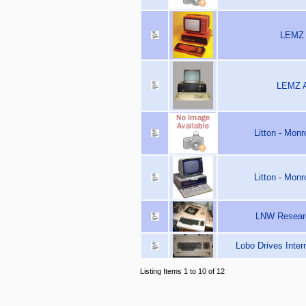
LEMZ 
LEMZ A
Litton - Mon
Litton - Mon
LNW Resear
Lobo Drives Inter
Listing Items 1 to 10 of 12