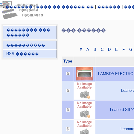
�������
|
���� �� ������ ��
|
������
|
��
�������� ���
��� ������
������
����������
#
A
B
C
D
E
F
G
RSS-������
Type
LAMBDA ELECTRONI
Leanord
Leanord SIL'Z
Leanord