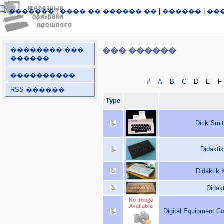
�������
|
���� �� ������ ��
|
������
|
��
�������� ���
��� ������
������
����������
#
A
B
C
D
E
F
RSS-������
Type
Dick Smit
Didakti
Didaktik 
Didak
Digital Equipment C