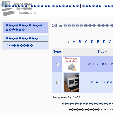
�������
|
���� �� ������ ��
|
������
|
��
�������� ���
Other �������� ��� 
������
����������
#
A
B
C
D
E
F
G
RSS-������
Type
Title
WELECT 80.2 (1
WICAT 150 (198
Listing Items 1 to 2 of 2
�������� �� ��������� 
������ ������ Saturday, 8t